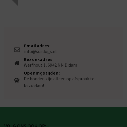
Emailadres:
info@sosdogs.nl
Bezoekadres:
Werfhout 1, 6942 NN Didam
Openingstijden:
De honden zijn alleen op afspraak te
bezoeken!
VOLG ONS OOK OP: