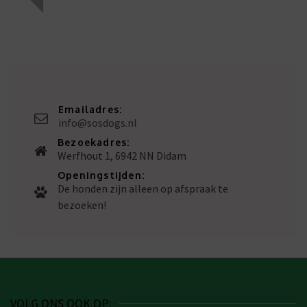
Emailadres:
info@sosdogs.nl
Bezoekadres:
Werfhout 1, 6942 NN Didam
Openingstijden:
De honden zijn alleen op afspraak te
bezoeken!
VOLG ONS OOK OP: