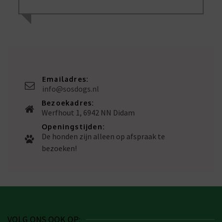
Emailadres:
info@sosdogs.nl
Bezoekadres:
Werfhout 1, 6942 NN Didam
Openingstijden:
De honden zijn alleen op afspraak te
bezoeken!
VOLG ONS OOK OP: