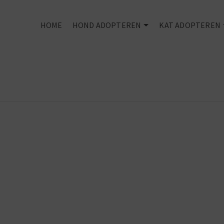
HOME
HOND ADOPTEREN
KAT ADOPTEREN
You can't buy
love -
But you can
rescue it