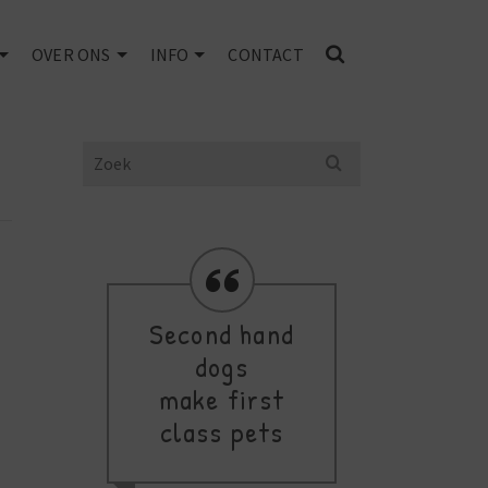
OVER ONS
INFO
CONTACT
Search
for:
Second hand
dogs
de
make first
class pets