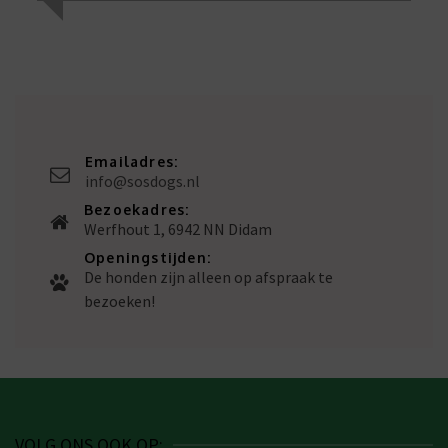
Emailadres:
info@sosdogs.nl
Bezoekadres:
Werfhout 1, 6942 NN Didam
Openingstijden:
De honden zijn alleen op afspraak te
bezoeken!
VOLG ONS OOK OP: