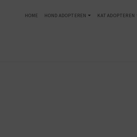
HOME
HOND ADOPTEREN
KAT ADOPTEREN
Every dog
deserves an
owner