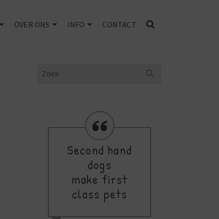
OVER ONS
INFO
CONTACT
Search
for:
Second hand
Res
dogs
fav
make first
class pets