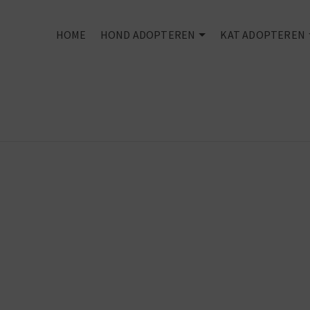
HOME
HOND ADOPTEREN
KAT ADOPTEREN
Every dog
deserves an
owner