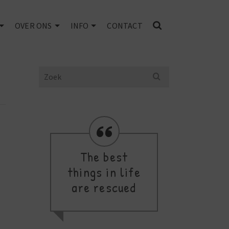
OVER ONS
INFO
CONTACT
Search
for:
The best
Se
things in life
are rescued
m
c