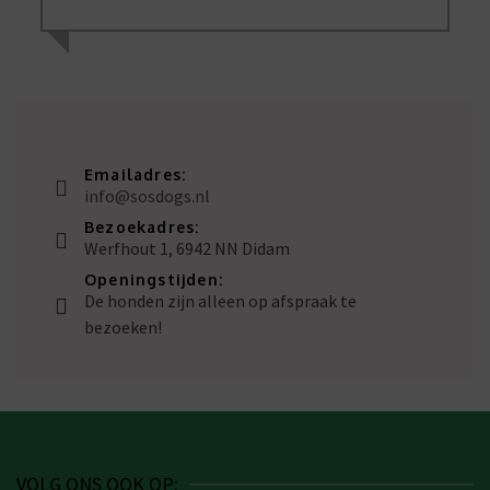
Emailadres:
info@sosdogs.nl
Bezoekadres:
Werfhout 1, 6942 NN Didam
Openingstijden:
De honden zijn alleen op afspraak te
bezoeken!
VOLG ONS OOK OP: