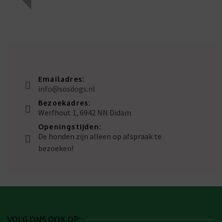
Emailadres:
info@sosdogs.nl
Bezoekadres:
Werfhout 1, 6942 NN Didam
Openingstijden:
De honden zijn alleen op afspraak te
bezoeken!
VOLG ONS OOK OP: