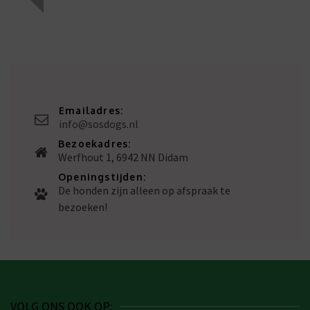
Emailadres:
info@sosdogs.nl
Bezoekadres:
Werfhout 1, 6942 NN Didam
Openingstijden:
De honden zijn alleen op afspraak te
bezoeken!
VOLG ONS OOK OP: