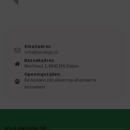
Emailadres:
info@sosdogs.nl
Bezoekadres:
Werfhout 1, 6942 NN Didam
Openingstijden:
De honden zijn alleen op afspraak te
bezoeken!
VOLG ONS OOK OP: