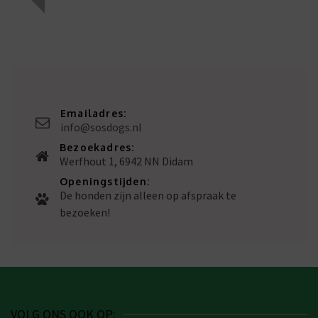
Emailadres:
info@sosdogs.nl
Bezoekadres:
Werfhout 1, 6942 NN Didam
Openingstijden:
De honden zijn alleen op afspraak te
bezoeken!
VOLG ONS OOK OP: