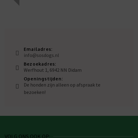
Emailadres:
info@sosdogs.nl
Bezoekadres:
Werfhout 1, 6942 NN Didam
Openingstijden:
De honden zijn alleen op afspraak te
bezoeken!
VOLG ONS OOK OP: