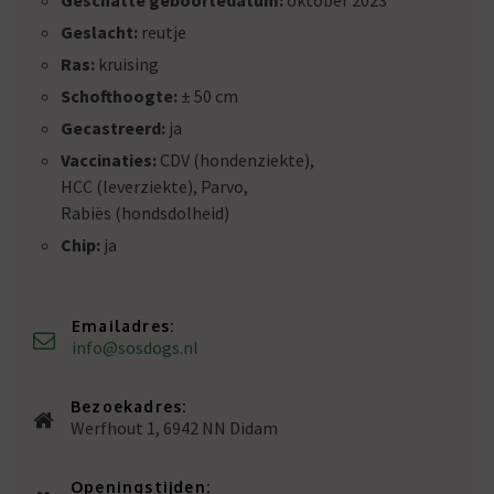
Geschatte geboortedatum:
oktober 2023
Geslacht:
reutje
Ras:
kruising
Schofthoogte:
± 50 cm
Gecastreerd:
ja
Vaccinaties:
CDV (hondenziekte),
HCC (leverziekte), Parvo,
Rabiës (hondsdolheid)
Chip:
ja
Emailadres:
info@sosdogs.nl
Bezoekadres:
Werfhout 1, 6942 NN Didam
Openingstijden: