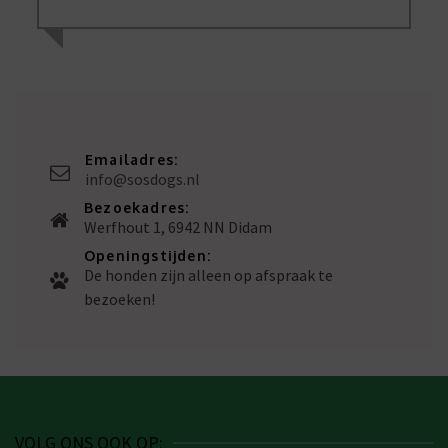
Emailadres:
info@sosdogs.nl
Bezoekadres:
Werfhout 1, 6942 NN Didam
Openingstijden:
De honden zijn alleen op afspraak te
bezoeken!
VOLG ONS OOK OP: