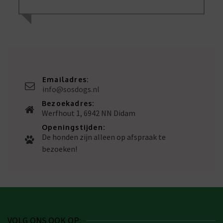
Emailadres:
info@sosdogs.nl
Bezoekadres:
Werfhout 1, 6942 NN Didam
Openingstijden:
De honden zijn alleen op afspraak te
bezoeken!
VOLG ONS OOK OP: