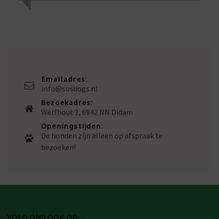
Emailadres:
info@sosdogs.nl
Bezoekadres:
Werfhout 1, 6942 NN Didam
Openingstijden:
De honden zijn alleen op afspraak te
bezoeken!
VOLG ONS OOK OP: