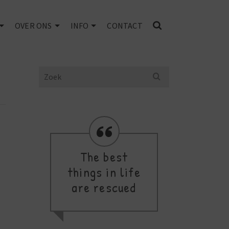
OVER ONS
INFO
CONTACT
Search
for:
The best
Se
things in life
are rescued
m
c