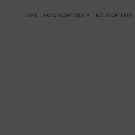
HOME
HOND ADOPTEREN
KAT ADOPTEREN
Every dog
deserves an
owner