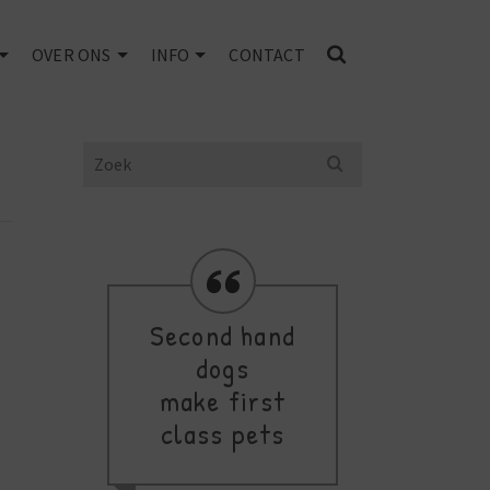
OVER ONS
INFO
CONTACT
Search
for:
Second hand
Res
dogs
fav
make first
class pets