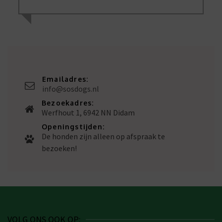
Emailadres:
info@sosdogs.nl
Bezoekadres:
Werfhout 1, 6942 NN Didam
Openingstijden:
De honden zijn alleen op afspraak te
bezoeken!
VOLG ONS OOK OP: